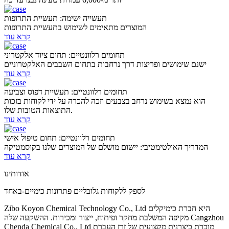
תעשייה ישימה: תעשיית התרופות
המוצרים מתאימים לשימוש בתעשיית התרופות
קרא עוד
תחומים רלוונטיים: תחום ציוד אלקטרוני
ישנם שימושים ופריצות דרך נרחבות בתחום השבבים האלקטרוניים
קרא עוד
תחומים רלוונטיים: תעשיית דפוס וצביעה
הוא נמצא בשימוש נרחב בצבעים וזכה להכרה על ידי לקוחות בזכות
התוצאות הטובות שלו.
קרא עוד
תחומים רלוונטיים: תחום טיפול אישי
המדריך האולטימטיבי: יישום מושלם של המוצרים שלנו בקוסמטיקה
קרא עוד
אודותינו
לספק ללקוחות גלובליים פתרונות כימיים-באחד
Zibo Koyon Chemical Technology Co., Ltd היא חברת כימיקלים
מקיפה המשלבת מחקר ופיתוח, ייצור ומכירות. ההשקעה שלה Cangzhou
Chenda Chemical Co., Ltd מוכרת כיצרנית מקצועית של זרז העברת