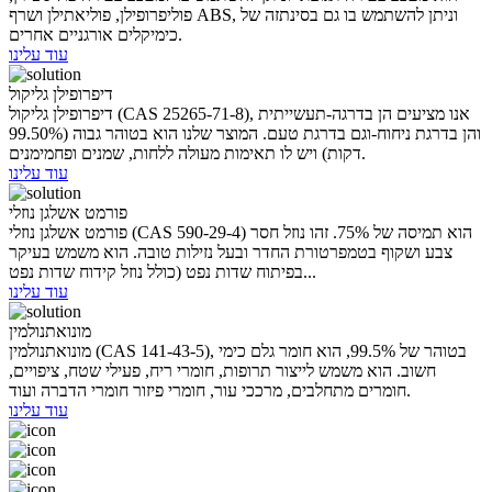
פוליפרופילן, פוליאתילן ושרף ABS, וניתן להשתמש בו גם בסינתזה של
כימיקלים אורגניים אחרים.
עוד עלינו
דיפרופילן גליקול
דיפרופילן גליקול (CAS 25265-71-8), אנו מציעים הן בדרגה-תעשייתית
והן בדרגת ניחוח-וגם בדרגת טעם. המוצר שלנו הוא בטוהר גבוה (99.50%
דקות) ויש לו תאימות מעולה ללחות, שמנים ופחמימנים.
עוד עלינו
פורמט אשלגן נוזלי
פורמט אשלגן נוזלי (CAS 590-29-4) הוא תמיסה של 75%. זהו נוזל חסר
צבע ושקוף בטמפרטורת החדר ובעל נזילות טובה. הוא משמש בעיקר
בפיתוח שדות נפט (כולל נוזל קידוח שדות נפט...
עוד עלינו
מונואתנולמין
מונואתנולמין (CAS 141-43-5), בטוהר של 99.5%, הוא חומר גלם כימי
חשוב. הוא משמש לייצור תרופות, חומרי ריח, פעילי שטח, ציפויים,
חומרים מתחלבים, מרככי עור, חומרי פיזור חומרי הדברה ועוד.
עוד עלינו