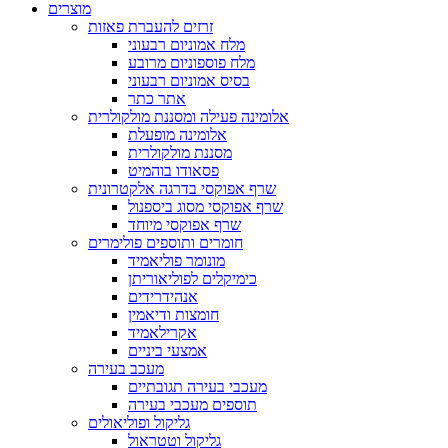
מוצרים
זרזים להעברת פאזות
מלח אמוניום רבעוני
מלח פוספוניום מרובע
בסיס אמוניום רבעוני
אתר כתר
אלומינה פעילה ומסננת מולקולרית
אלומינה מופעלת
מסננת מולקולרית
פסאודו בוהמיט
שרף אפוקסי בדרגה אלקטרונית
שרף אפוקסי מסוג ביספנול
שרף אפוקסי מיוחד
חומרים ותוספים פולימרים
מונומר פוליאמיד
כימיקלים לפוליאוריתן
אנהידרידים
חומצות ודיאמין
אקרילאמיד
אמצעי ביניים
מעכב בעירה
מעכבי בעירה תגובתיים
תוספים מעכבי בעירה
גליקול ופוליאולים
גליקול וטטראול