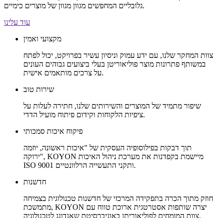
גלובליים המחפשים מגוון מגוון של מוצרים כימיים.
עוד עלינו
מקצועי ואמין
צוות המחקר שלנו, עם ידע עמוק וניסיון עשיר בפרויקט, יכול לפתח
במשותף פתרונות מוצר פוליאוריטן בעלי ביצועים גבוהים העונים
על צרכים מותאמים אישית.
שירות טוב
שיפור מתמיד של המוצרים והשירותים שלנו, חתירה לעלות על
ציפיות הלקוחות וקידום פיתוח מועיל הדדי.
פיקוח איכות סמכותי
תוך דבקות בפילוסופיה העסקית של "איכות ראשונה, יוזמה
ירוקה", KOYON מיישמת בקפדנות את מערכת ניהול האיכות
ISO 9001 ותקני התעשייה הרלוונטיים.
חדשנות
חוזק מתוך הכרה בתפקידה המרכזי של חדשנות טכנולוגית בצמיחה
מתמשכת, KOYON יצרה שותפות אסטרטגית ארוכת טווח עם
צוות המומחים לפוליאוריתן באוניברסיטת שאנדונג לטכנולוגיה.