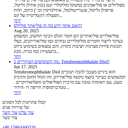
מפוליולים או פוליאמינים במשקל מולקולרי קטן (כגון אתילן גליקול,
פרופילן גליקול, פנטרייטולטול, אתילנדימין וכו ') כיוזם, תחת
הפעולה הקטליטית של קט...
יותר
האם אתה יודע מה זה פוליאתר פוליולס?
Aug 20, 2025
פוליאולרים פוליאתרים הם חומר הגלם הכימי החשוב, המשמש
בעיקר לייצור חומרים מולקולריים גבוהים כמו פוליאוריתנים, בעלי
תכונות פיזיות מצוינות ויציבות כימית, והם נמצאים בשימוש נרחב
בתעשיות כמו בנייה, מכונ...
יותר
מה השימושים העיקריים ב- Tetrabromophthalate Diol?
Jun 17, 2025
Tetrabromophthalate Diol הוא ביניים מעכבי להבה תגוביים
המשמשים בעיקר בקצף נוקשה פוליאוריתן, זהו הנוזל החום והדביק
מעט, עם תאימות טובה עם מרבית הפוליאולים והפלואורוקרים .
טטרברומופית חריפה דו -הידור...
יותר
קבלו פתרונות לכל הסוגים
של שירותי פנים
עוד עלינו
צור קשר
צור קשר
+86 15864460326