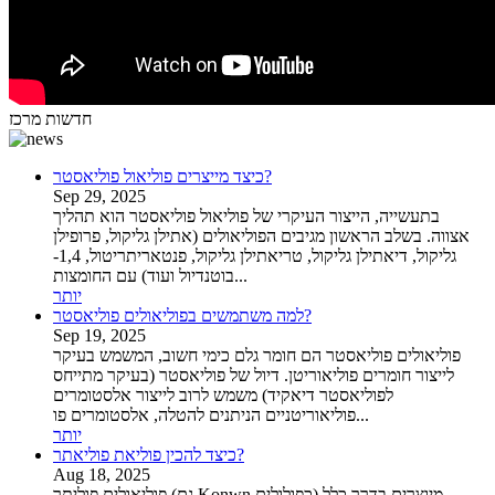
חדשות מרכז
כיצד מייצרים פוליאול פוליאסטר?
Sep 29, 2025
בתעשייה, הייצור העיקרי של פוליאול פוליאסטר הוא תהליך
אצווה. בשלב הראשון מגיבים הפוליאולים (אתילן גליקול, פרופילן
גליקול, דיאתילן גליקול, טריאתילן גליקול, פנטאריתריטול, 1,4-
בוטנדיול ועוד) עם החומצות...
יותר
למה משתמשים בפוליאולים פוליאסטר?
Sep 19, 2025
פוליאולים פוליאסטר הם חומר גלם כימי חשוב, המשמש בעיקר
לייצור חומרים פוליאוריטן. דיול של פוליאסטר (בעיקר מתייחס
לפוליאסטר דיאקיד) משמש לרוב לייצור אלסטומרים
פוליאוריטניים הניתנים להטלה, אלסטומרים פו...
יותר
כיצד להכין פוליאת פוליאתר?
Aug 18, 2025
פוליאולים פוליתר (גם Konwn כפולולים) מיוצרים בדרך כלל