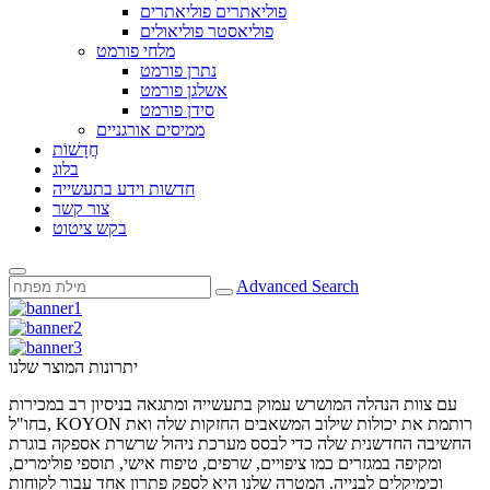
פוליאתרים פוליאתרים
פוליאסטר פוליאולים
מלחי פורמט
נתרן פורמט
אשלגן פורמט
סידן פורמט
ממיסים אורגניים
חֲדָשׁוֹת
בלוג
חדשות וידע בתעשייה
צור קשר
בקש ציטוט
Advanced Search
יתרונות המוצר שלנו
עם צוות הנהלה המושרש עמוק בתעשייה ומתגאה בניסיון רב במכירות
בחו"ל, KOYON רותמת את יכולות שילוב המשאבים החזקות שלה ואת
החשיבה החדשנית שלה כדי לבסס מערכת ניהול שרשרת אספקה ​​בוגרת
ומקיפה במגזרים כמו ציפויים, שרפים, טיפוח אישי, תוספי פולימרים,
וכימיקלים לבנייה. המטרה שלנו היא לספק פתרון אחד עבור לקוחות