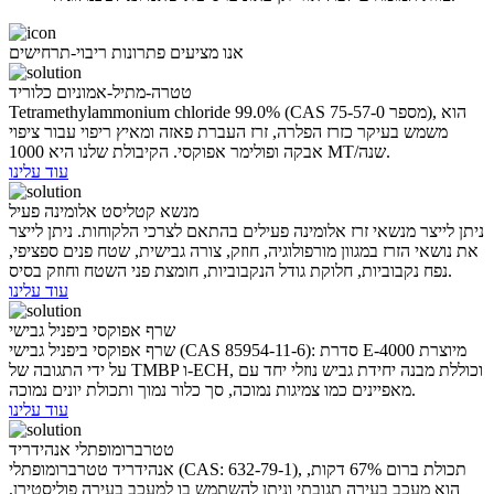
אנו מציעים פתרונות ריבוי-תרחישים
טטרה-מתיל-אמוניום כלוריד
Tetramethylammonium chloride 99.0% (CAS מספר 75-57-0), הוא
משמש בעיקר כזרז הפלרה, זרז העברת פאזה ומאיץ ריפוי עבור ציפוי
אבקה ופולימר אפוקסי. הקיבולת שלנו היא 1000 MT/שנה.
עוד עלינו
מנשא קטליסט אלומינה פעיל
ניתן לייצר מנשאי זרז אלומינה פעילים בהתאם לצרכי הלקוחות. ניתן לייצר
את נושאי הזרז במגוון מורפולוגיה, חוזק, צורה גבישית, שטח פנים ספציפי,
נפח נקבוביות, חלוקת גודל הנקבוביות, חומצת פני השטח וחוזק בסיס.
עוד עלינו
שרף אפוקסי ביפניל גבישי
שרף אפוקסי ביפניל גבישי (CAS 85954-11-6): סדרת E-4000 מיוצרת
על ידי התגובה של TMBP ו-ECH, וכוללת מבנה יחידת גביש נוזלי יחד עם
מאפיינים כמו צמיגות נמוכה, סך כלור נמוך ותכולת יונים נמוכה.
עוד עלינו
טטרברומופתלי אנהידריד
אנהידריד טטרברומופתלי (CAS: 632-79-1), תכולת ברום 67% דקות,
הוא מעכב בעירה תגובתי וניתן להשתמש בו למעכב בעירה פוליסטירן,