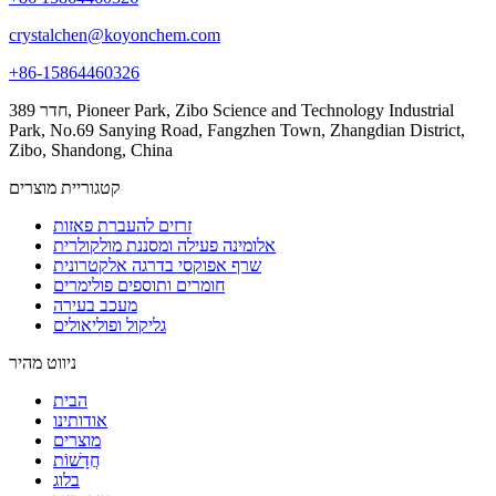
crystalchen@koyonchem.com
+86-15864460326
חדר 389, Pioneer Park, Zibo Science and Technology Industrial
Park, No.69 Sanying Road, Fangzhen Town, Zhangdian District,
Zibo, Shandong, China
קטגוריית מוצרים
זרזים להעברת פאזות
אלומינה פעילה ומסננת מולקולרית
שרף אפוקסי בדרגה אלקטרונית
חומרים ותוספים פולימרים
מעכב בעירה
גליקול ופוליאולים
ניווט מהיר
הבית
אודותינו
מוצרים
חֲדָשׁוֹת
בלוג